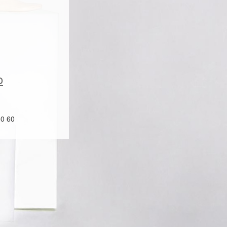
o
60 60